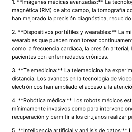
1. **Imágenes médicas avanzadas:** La tecnolog
magnética (RM) de alto campo, la tomografía co
han mejorado la precisión diagnóstica, reducido 
2. **Dispositivos portátiles y wearables:** La mi
wearables que pueden monitorear continuamente 
como la frecuencia cardíaca, la presión arterial, 
pacientes con enfermedades crónicas.
3. **Telemedicina:** La telemedicina ha experi
distancia. Los avances en la tecnología de vide
electrónicos han ampliado el acceso a la atenci
4. **Robótica médica:** Los robots médicos est
mínimamente invasivos como para intervenciones
recuperación y permitir a los cirujanos realizar
5. **Inteligencia artificial y análisis de datos:** 