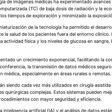
ía de imágenes médicas ha experimentado avances si
mputarizada (TC) de baja dosis de radiación y la ec
los tiempos de exploración y minimizado la exposición
niaturización de la tecnología ha permitido el desarro
la salud de los pacientes fuera del entorno clínico.
la actividad física y los niveles de glucosa en sangre,
mentado un crecimiento exponencial, facilitando la c
oconferencia, la transmisión de datos médicos seguros
ón médica, especialmente en áreas rurales o remotas.
án siendo cada vez más utilizados en cirugía asistid
 quirúrgicas complejas. Estos sistemas pueden mejora
 procedimientos con mayor seguridad y eficiencia.
La inteligencia artificial (IA) y el análisis de datos es