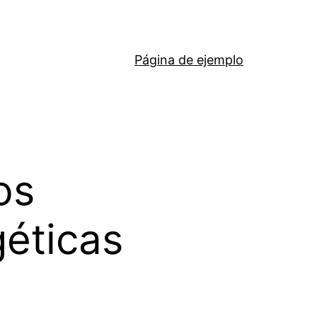
Página de ejemplo
os
géticas